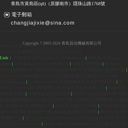
青島市黃島區(qū)（原膠南市）隱珠山路1768號
電子郵箱
changjiajixie@sina.com
Copyright ? 2003-2024 青島昌佳機械有限公司
Wellcome to website：
SBOBET 体育博彩赌场|阅读我们的综合评论
Link：
JD体育反波胆|Sportbook Taruhanlawan
|
JD体育-JD Sports
Global
|
JD体育 Sports Global有限公司
|
JD体育亚洲国际
|
JD Sports
Global反波胆APP下载,JD体育反波胆官网,JD反波胆俱乐部APP下载
|
JD Sports Global有限公司,JD亚洲国际体育反波胆,JD Sportbook
Taruhanlawan
|
JD Sports Global 亚洲国际体育反波胆有限公司
|
JD
Sports Global,JD反波胆有限公司,JD体育反波胆有限公司
|
JD体育反
波胆官方网站
|
JD体育反波胆投资官网
|
JD体育反波胆投资官网,JD国
际(反波胆)有限公司,JD反波胆APP下载 JD体育反波胆官网,JD亚洲国
际,JD国际(反波胆)有限公司
|
JD体育反波胆官方网站
|
JD国际体育反
波胆,JD体育反波胆APP下载,JD体育反波胆投资官网
|
利记sbobet(亚
洲)赚钱平台
|
JD Sportbook Taruhanlawan,JD体育反波胆APP下载,JD
反波胆|football lay bet
|
JD Sportbook Taruhanlawan,JD体育反波胆官