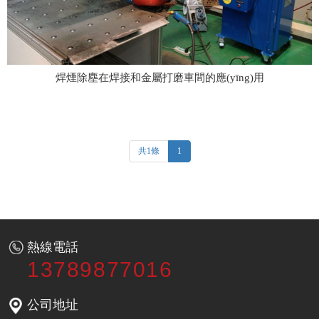
焊煙除塵在焊接和金屬打磨車間的應(yīng)用
共1條
1
熱線電話
13789877016
公司地址