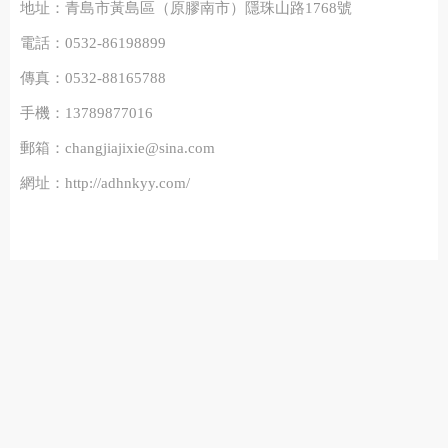
地址：青島市黃島區（原膠南市）隱珠山路1768號
電話：0532-86198899
傳真：0532-88165788
手機：13789877016
郵箱：changjiajixie@sina.com
網址：http://adhnkyy.com/