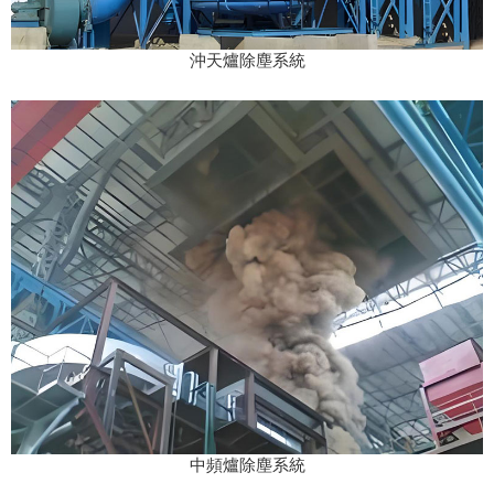
沖天爐除塵系統
中頻爐除塵系統