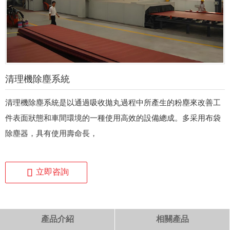
清理機除塵系統
清理機除塵系統是以通過吸收拋丸過程中所產生的粉塵來改善工
件表面狀態和車間環境的一種使用高效的設備總成。多采用布袋
除塵器，具有使用壽命長，

立即咨詢
產品介紹
相關產品