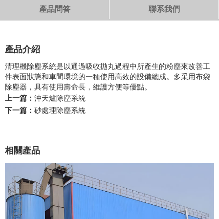
產品問答
聯系我們
產品介紹
清理機除塵系統是以通過吸收拋丸過程中所產生的粉塵來改善工
件表面狀態和車間環境的一種使用高效的設備總成。多采用布袋
除塵器，具有使用壽命長，維護方便等優點。
上一篇：
沖天爐除塵系統
下一篇：
砂處理除塵系統
相關產品