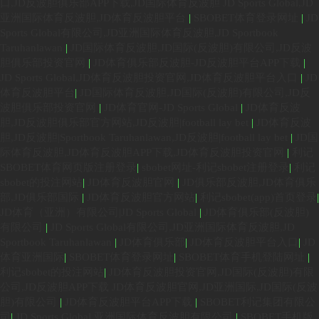
口,JD反波胆俱乐部APP下载,JD国际体育反波胆 JD Sports Global,JD
亚洲国际体育反波胆,JD体育反波胆平台
|
SBOBET体育登录网址
|
JD
Sports Global有限公司,JD亚洲国际体育反波胆,JD Sportbook
Taruhanlawan
|
JD国际体育反波胆,JD国际(反波胆)有限公司,JD反波
胆俱乐部投资官网
|
JD体育俱乐部反波胆-JD反波胆平台APP下载
|
JD Sports Global,JD体育反波胆投资官网,JD体育反波胆平台入口
|
JD
体育反波胆平台
|
JD国际体育反波胆,JD国际(反波胆)有限公司,JD反
波胆俱乐部投资官网
|
JD体育官网-JD Sports Global
|
JD体育反波
胆,JD反波胆俱乐部官方网站,JD反波胆|football lay bet
|
JD体育反波
胆,JD反波胆|Sportbook Taruhanlawan,JD反波胆|football lay bet
|
JD国
际体育反波胆,JD体育反波胆APP下载,JD体育反波胆投资官网
|
利记
SBOBET体育网页版注册登录
|
sbobet网址-利记sbobet注册登录
|
利记
sbobet的投注网站
|
JD体育反波胆官网
|
JD俱乐部反波胆,JD体育俱乐
部,JD俱乐部国际
|
JD体育反波胆官方网站
|
利记sbobet(app)首页登录
|
JD体育（亚洲）有限公司|JD Sports Global
|
JD体育俱乐部(反波胆)
有限公司
|
JD Sports Global有限公司,JD亚洲国际体育反波胆,JD
Sportbook Taruhanlawan
|
JD体育俱乐部
|
JD体育反波胆平台入口
|
JD
体育亚洲国际
|
SBOBET体育登录网址
|
SBOBET体育手机登陆网址
|
利记sbobet的投注网站
|
JD体育反波胆投资官网,JD国际(反波胆)有限
公司,JD反波胆APP下载 JD体育反波胆官网,JD亚洲国际,JD国际(反波
胆)有限公司
|
JD体育反波胆平台APP下载
|
SBOBET利记集团有限公
司
|
JD Sports Global 亚洲国际体育反波胆有限公司
|
SBOBET手机版