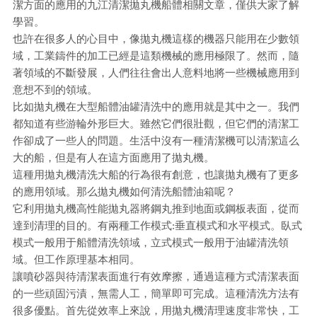
潔方面的應用的九江清潔拋丸機船體相關文章，僅供大家了解
學習。
也許在很多人的心目中，像拋丸機這樣的機器只能用在少數領
域，工業鑄件的加工已經是這類機械的應用極限了。然而，隨
著領域的不斷發展，人們往往會出人意料地將一些機械應用到
意想不到的領域。
比如拋丸機在大型船體油罐清洗中的應用就是其中之一。我們
都知道有些游輪外形巨大。雖然它們很壯觀，但它們的清潔工
作卻成了一些人的問題。生活中沒有一種清潔機可以清潔這么
大的船，但是有人在這方面應用了拋丸機。
這種用拋丸機清洗大船的行為很有創意，也讓拋丸機有了更多
的應用領域。那么拋丸機如何清洗船體油箱呢？
它利用拋丸機高性能拋丸器將鋼丸推到地面或鋼板表面，從而
達到清理的目的。有兩種工作模式:垂直模式和水平模式。臥式
模式一般用于船體清洗領域，立式模式一般用于油罐清洗領
域。但工作原理基本相同。
讓噴砂器與待清潔表面進行有效摩擦，通過這種方式清潔表面
的一些頑固污漬，無需人工，簡單即可完成。這種清洗方法有
很多優點。首先從效率上來說，用拋丸機清理速度非常快，工