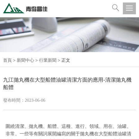
首頁
>
新聞中心
>
行業新聞
> 正文
九江拋丸機在大型船體油罐清潔方面的應用-清潔拋丸機
船體
發布時間：2023-06-06
圍繞清潔、拋丸機、船體、這種、進行、領域、用在、油罐、
非常、一些等有關詞展開編寫的關于拋丸機在大型船體油罐清