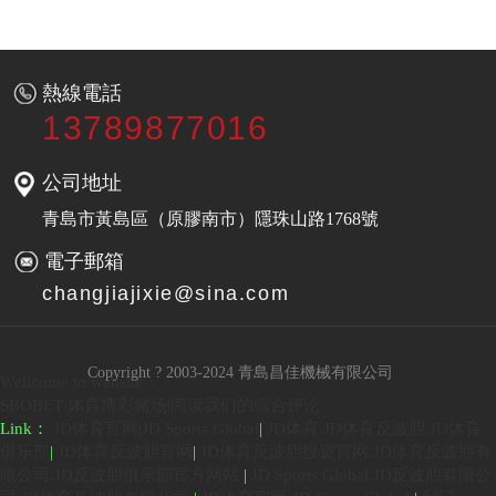
熱線電話
13789877016
公司地址
青島市黃島區（原膠南市）隱珠山路1768號
電子郵箱
changjiajixie@sina.com
Copyright ? 2003-2024 青島昌佳機械有限公司
Wellcome to website：
SBOBET 体育博彩赌场|阅读我们的综合评论
Link：
JD体育官网|JD Sports Global
|
JD体育,JD体育反波胆,JD体育
俱乐部
|
JD体育反波胆官网
|
JD体育反波胆投资官网,JD体育反波胆有
限公司,JD反波胆俱乐部官方网站
|
JD Sports Global,JD反波胆有限公