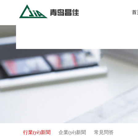
首
行業(yè)新聞
企業(yè)新聞
常見問答