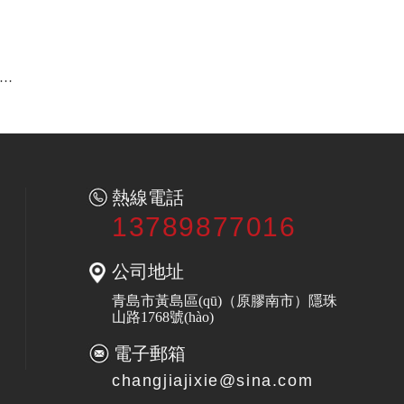
拋丸機(jī)工作時(shí)要注意的事項(xiàng)-必須及時(shí)每天
熱線電話
13789877016
公司地址
青島市黃島區(qū)（原膠南市）隱珠
山路1768號(hào)
電子郵箱
changjiajixie@sina.com