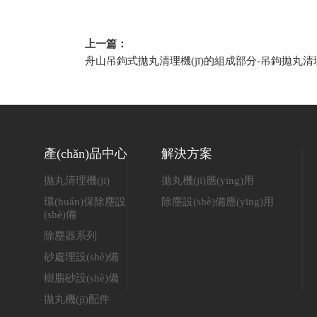
上一篇：
舟山吊鉤式拋丸清理機(jī)的組成部分-吊鉤拋丸清
產(chǎn)品中心
解決方案
拋丸清理機(jī)
拋丸機(jī)應(yīng)用
環(huán)保除塵設
除塵設(shè)備應(yīng)用
(shè)備
除塵器系列
砂處理設(shè)備
樹脂砂設(shè)備
拋丸機(jī)配件