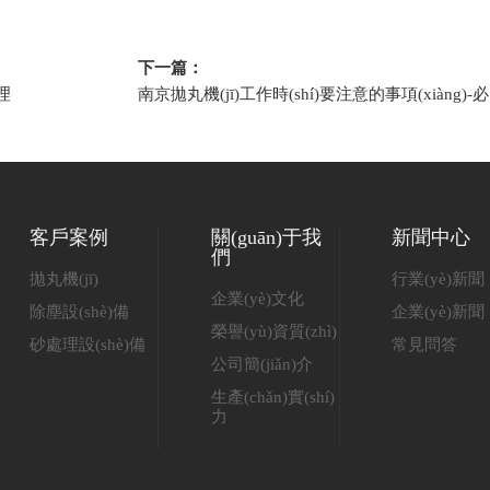
下一篇：
理
南京
客戶案例
關(guān)于我
新聞中心
們
拋丸機(jī)
行業(yè)新聞
企業(yè)文化
除塵設(shè)備
企業(yè)新聞
榮譽(yù)資質(zhì)
砂處理設(shè)備
常見問答
公司簡(jiǎn)介
生產(chǎn)實(shí)
力