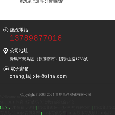
拋丸清理設備-分類和結構
熱線電話
13789877016
公司地址
青島市黃島區（原膠南市）隱珠山路1768號
電子郵箱
changjiajixie@sina.com
Copyright ? 2003-2024 青島昌佳機械有限公司
Wellcome to website：
SBOBET 体育博彩赌场|阅读我们的综合评论
Link：
JD体育反波胆
|
JD体育俱乐部(反波胆)有限公司
|
JD体育,JD体
育反波胆,JD体育俱乐部
|
JD体育俱乐部
|
JD国际体育反波胆,JD国际