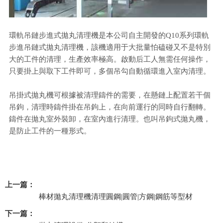
環軌吊鏈步進式拋丸清理機是本公司自主開發的Q10系列環軌
步進吊鏈式拋丸清理機，該機適用于大批量怕磕碰又不是特別
大的工件的清理，生產效率極高。啟動后工人無需任何操作，
只要掛上與取下工件即可，多個吊勾自動循環進入室內清理。
吊掛式拋丸機可根據被清理鑄件的需要，在懸鏈上配置若干個
吊鉤，清理時鑄件掛在吊鉤上，在向前運行的同時自行翻轉。
鑄件在拋丸室外裝卸，在室內進行清理。也叫吊鉤式拋丸機，
是防止工件的一種形式。
上一篇：
棒材拋丸清理機清理圓鋼|圓管|方鋼|鋼筋等型材
下一篇：